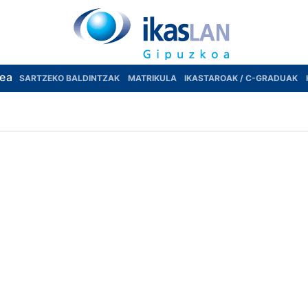
rea
SARTZEKO BALDINTZAK
MATRIKULA
IKASTAROAK / C-GRADUAK