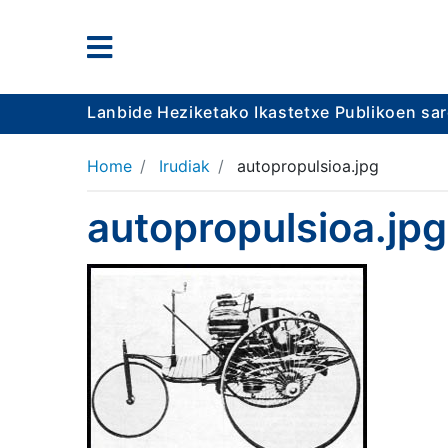
Lanbide Heziketako Ikastetxe Publikoen sa
Home
Irudiak
autopropulsioa.jpg
autopropulsioa.jpg