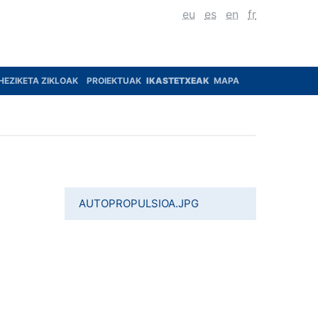
eu
es
en
fr
HEZIKETA ZIKLOAK
PROIEKTUAK
IKASTETXEAK
MAPA
AUTOPROPULSIOA.JPG