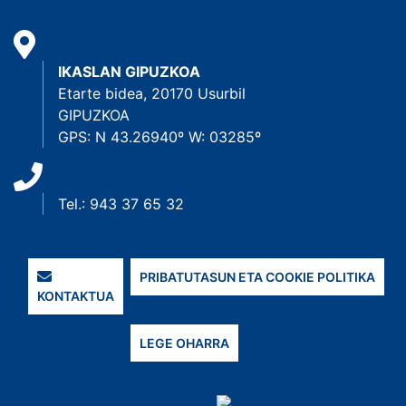
IKASLAN GIPUZKOA
Etarte bidea, 20170 Usurbil
GIPUZKOA
GPS: N 43.26940º W: 03285º
Tel.: 943 37 65 32
PRIBATUTASUN ETA COOKIE POLITIKA
KONTAKTUA
LEGE OHARRA