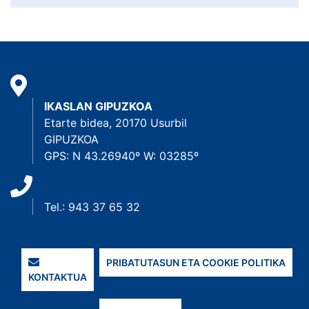
IKASLAN GIPUZKOA
Etarte bidea, 20170 Usurbil
GIPUZKOA
GPS: N 43.26940º W: 03285º
Tel.: 943 37 65 32
PRIBATUTASUN ETA COOKIE POLITIKA
KONTAKTUA