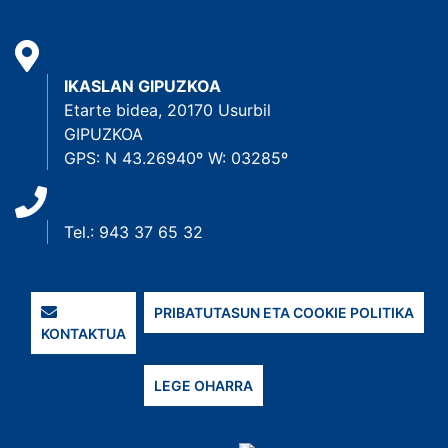
IKASLAN GIPUZKOA
Etarte bidea, 20170 Usurbil
GIPUZKOA
GPS: N 43.26940º W: 03285º
Tel.: 943 37 65 32
PRIBATUTASUN ETA COOKIE POLITIKA
KONTAKTUA
LEGE OHARRA