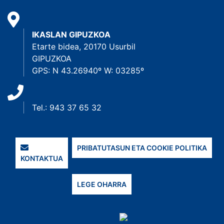
IKASLAN GIPUZKOA
Etarte bidea, 20170 Usurbil
GIPUZKOA
GPS: N 43.26940º W: 03285º
Tel.: 943 37 65 32
PRIBATUTASUN ETA COOKIE POLITIKA
KONTAKTUA
LEGE OHARRA