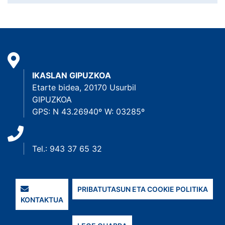
IKASLAN GIPUZKOA
Etarte bidea, 20170 Usurbil
GIPUZKOA
GPS: N 43.26940º W: 03285º
Tel.: 943 37 65 32
PRIBATUTASUN ETA COOKIE POLITIKA
KONTAKTUA