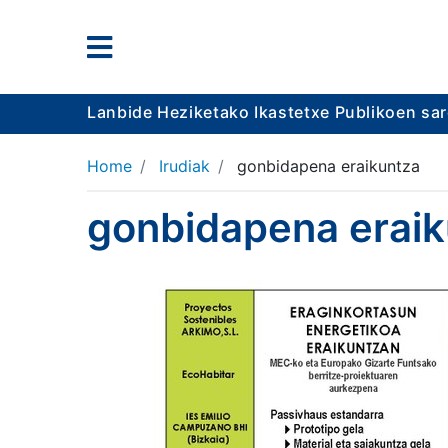
Lanbide Heziketako Ikastetxe Publikoen sa
Home
Irudiak
gonbidapena eraikuntza
gonbidapena eraik