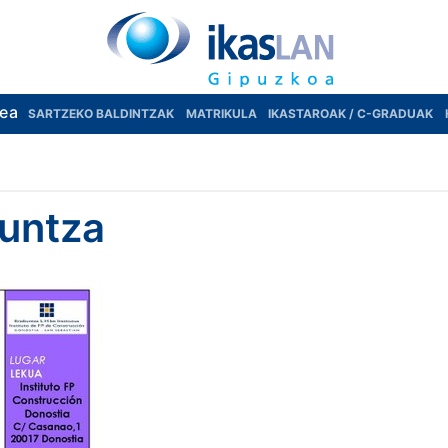
rea
SARTZEKO BALDINTZAK
MATRIKULA
IKASTAROAK / C-GRADUAK
untza