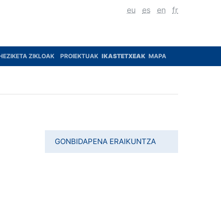
eu
es
en
fr
HEZIKETA ZIKLOAK
PROIEKTUAK
IKASTETXEAK
MAPA
GONBIDAPENA ERAIKUNTZA