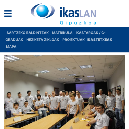
SARTZEKO BALDINTZAK
MATRIKULA
IKASTAROAK / C-
GRADUAK
HEZIKETA ZIKLOAK
PROIEKTUAK
IKASTETXEAK
MAPA