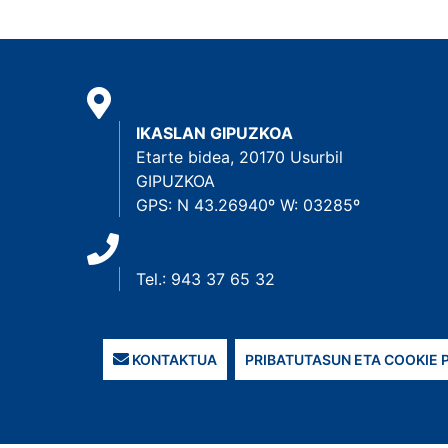
IKASLAN GIPUZKOA
Etarte bidea, 20170 Usurbil
GIPUZKOA
GPS: N 43.26940º W: 03285º
Tel.: 943 37 65 32
KONTAKTUA
PRIBATUTASUN ETA COOKIE 