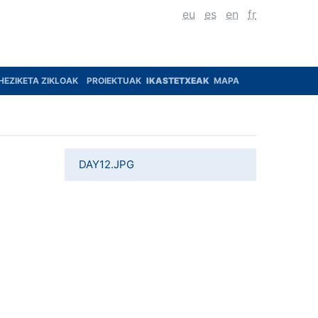
eu
es
en
fr
HEZIKETA ZIKLOAK
PROIEKTUAK
IKASTETXEAK
MAPA
DAY12.JPG