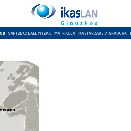
rea
SARTZEKO BALDINTZAK
MATRIKULA
IKASTAROAK / C-GRADUAK