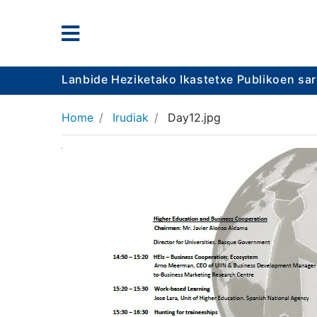
Lanbide Heziketako Ikastetxe Publikoen sa
Home
Irudiak
Day12.jpg