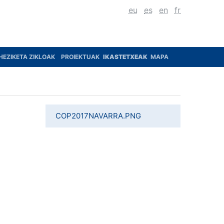
eu
es
en
fr
HEZIKETA ZIKLOAK
PROIEKTUAK
IKASTETXEAK
MAPA
COP2017NAVARRA.PNG