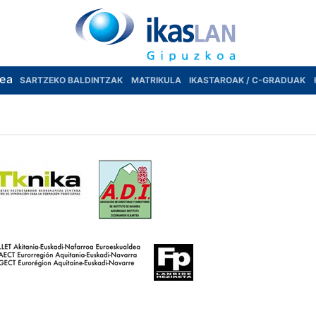
rea
SARTZEKO BALDINTZAK
MATRIKULA
IKASTAROAK / C-GRADUAK