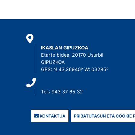
IKASLAN GIPUZKOA
Etarte bidea, 20170 Usurbil
GIPUZKOA
GPS: N 43.26940º W: 03285º
Tel.: 943 37 65 32
KONTAKTUA
PRIBATUTASUN ETA COOKIE 