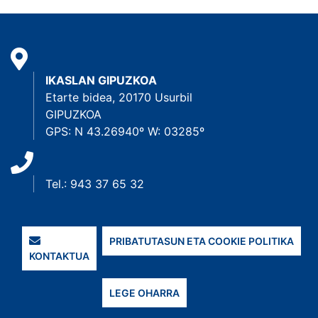
IKASLAN GIPUZKOA
Etarte bidea, 20170 Usurbil
GIPUZKOA
GPS: N 43.26940º W: 03285º
Tel.: 943 37 65 32
PRIBATUTASUN ETA COOKIE POLITIKA
KONTAKTUA
LEGE OHARRA