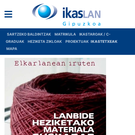
SARTZEKO BALDINTZAK
MATRIKULA
IKASTAROAK / C-
GRADUAK
HEZIKETA ZIKLOAK
PROIEKTUAK
IKASTETXEAK
MAPA