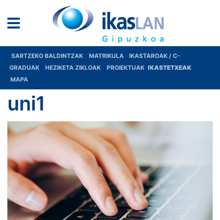
SARTZEKO BALDINTZAK
MATRIKULA
IKASTAROAK / C-
GRADUAK
HEZIKETA ZIKLOAK
PROIEKTUAK
IKASTETXEAK
MAPA
uni1