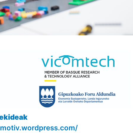
tekideak
temotiv.wordpress.com/