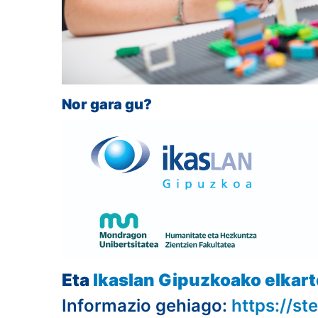
Nor gara gu?
Eta
Ikaslan Gipuzkoako elkar
Informazio gehiago:
https://s