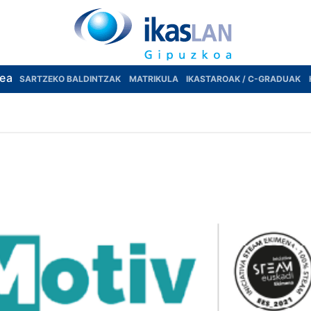
rea
SARTZEKO BALDINTZAK
MATRIKULA
IKASTAROAK / C-GRADUAK