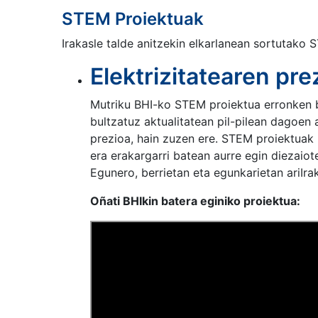
STEM Proiektuak
Irakasle talde anitzekin elkarlanean sortutako
Elektrizitatearen pr
Mutriku BHI-ko STEM proiektua erronken b
bultzatuz aktualitatean pil-pilean dagoen 
prezioa, hain zuzen ere. STEM proiektuak 
era erakargarri batean aurre egin diezaiot
Egunero, berrietan eta egunkarietan ariIr
Oñati BHIkin batera eginiko proiektua: