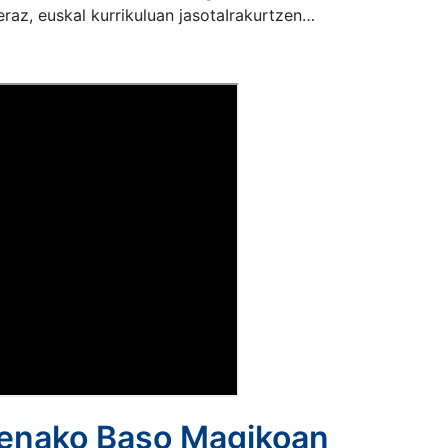
raz, euskal kurrikuluan jasotaIrakurtzen…
ienako Baso Magikoan