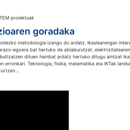
 STEM proiektuak
ezioaren goradaka
idezko metodologia izango du ardatz. Ikaslearengan inter
arazo-egoera bat hartuko da abiaburutzat, elektrizitateare
bultzatzen dituen hainbat ardatz hartuko ditugu aintzat ika
en erronkari. Teknologia, fisika, matematika eta IKTak landu
akurtzen…