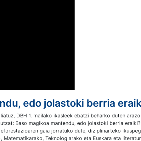
u, edo jolastoki berria eraik
iatuz, DBH 1. mailako ikasleek ebatzi beharko duten araz
tzat: Baso magikoa mantendu, edo jolastoki berria eraiki?
deforestazioaren gaia jorratuko dute, diziplinarteko ikuspeg
), Matematikarako, Teknologiarako eta Euskara eta literatu