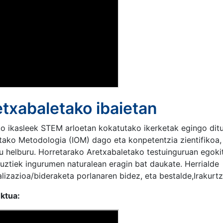
etxabaletako ibaietan
o ikasleek STEM arloetan kokatutako ikerketak egingo ditu
utako Metodologia (IOM) dago eta konpetentzia zientifikoa,
 helburu. Horretarako Aretxabaletako testuinguruan egoki
guztiek ingurumen naturalean eragin bat daukate. Herrialde
alizazioa/bideraketa porlanaren bidez, eta bestalde,Irakur
ektua: