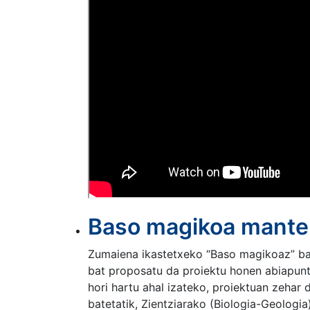
Baso magikoa mantend
Zumaiena ikastetxeko “Baso magikoaz” bal
bat proposatu da proiektu honen abiapuntu
hori hartu ahal izateko, proiektuan zehar 
batetatik, Zientziarako (Biologia-Geologia