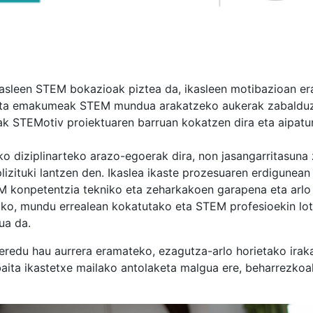
asleen STEM bokazioak piztea da, ikasleen motibazioan er
riz eta emakumeak STEM mundua arakatzeko aukerak zabaldu
ak STEMotiv proiektuaren barruan kokatzen dira eta aipatu
ko diziplinarteko arazo-egoerak dira, non jasangarritasuna
plizituki lantzen den. Ikaslea ikaste prozesuaren erdigunean
EM konpetentzia tekniko eta zeharkakoen garapena eta arlo
rako, mundu errealean kokatutako eta STEM profesioekin lo
ua da.
eredu hau aurrera eramateko, ezagutza-arlo horietako irak
baita ikastetxe mailako antolaketa malgua ere, beharrezkoa