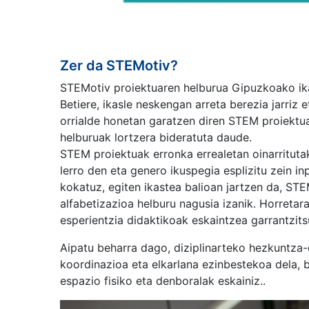
Zer da STEMotiv?
STEMotiv proiektuaren helburua Gipuzkoako ik
Betiere, ikasle neskengan arreta berezia jar
orrialde honetan garatzen diren STEM proiektu
helburuak lortzera bideratuta daude.
STEM proiektuak erronka errealetan oinarrituta
lerro den eta genero ikuspegia esplizitu zein in
kokatuz, egiten ikastea balioan jartzen da, ST
alfabetizazioa helburu nagusia izanik. Horreta
esperientzia didaktikoak eskaintzea garrantzits
Aipatu beharra dago, diziplinarteko hezkuntza-
koordinazioa eta elkarlana ezinbestekoa dela, 
espazio fisiko eta denboralak eskainiz..