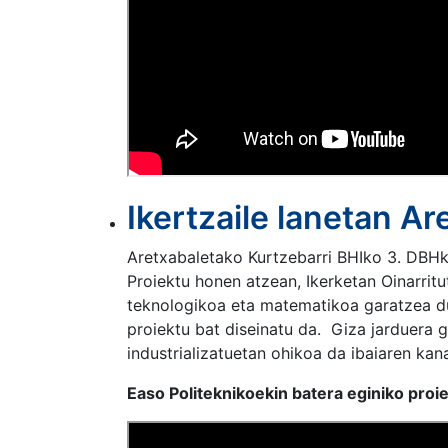
Ikertzaile lanetan Ar
Aretxabaletako Kurtzebarri BHIko 3. DBHk
Proiektu honen atzean, Ikerketan Oinarrit
teknologikoa eta matematikoa garatzea du
proiektu bat diseinatu da. Giza jarduera 
industrializatuetan ohikoa da ibaiaren kan
Easo Politeknikoekin batera eginiko proi