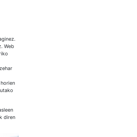
aginez.
z. Web
riko
 zehar
 horien
tutako
asleen
k diren