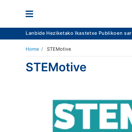
Lanbide Heziketako Ikastetxe Publikoen sa
Home
STEMotive
STEMotive