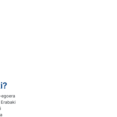
i?
o-egoera
 Erabaki
i
ra