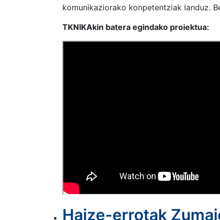
komunikaziorako konpetentziak landuz. Be
TKNIKAkin batera egindako proiektua:
Haize-errotak Zuma