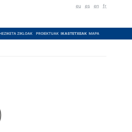
eu
es
en
fr
HEZIKETA ZIKLOAK
PROIEKTUAK
IKASTETXEAK
MAPA