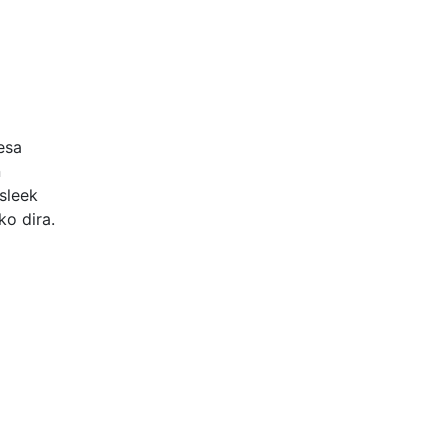
esa
n
sleek
ko dira.