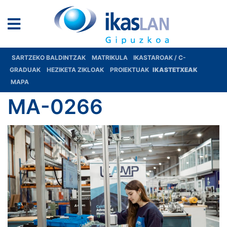
SARTZEKO BALDINTZAK
MATRIKULA
IKASTAROAK / C-
GRADUAK
HEZIKETA ZIKLOAK
PROIEKTUAK
IKASTETXEAK
MAPA
MA-0266