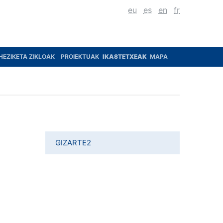
eu
es
en
fr
HEZIKETA ZIKLOAK
PROIEKTUAK
IKASTETXEAK
MAPA
GIZARTE2