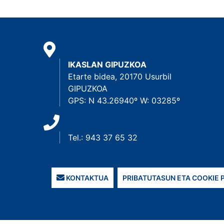
IKASLAN GIPUZKOA
Etarte bidea, 20170 Usurbil
GIPUZKOA
GPS: N 43.26940º W: 03285º
Tel.: 943 37 65 32
KONTAKTUA
PRIBATUTASUN ETA COOKIE 