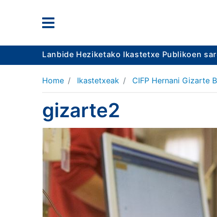
Lanbide Heziketako Ikastetxe Publikoen sa
Home
Ikastetxeak
CIFP Hernani Gizarte B
gizarte2