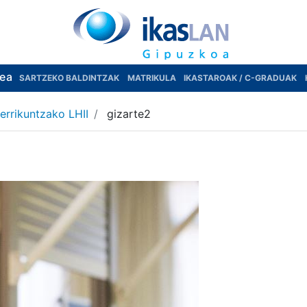
rea
SARTZEKO BALDINTZAK
MATRIKULA
IKASTAROAK / C-GRADUAK
errikuntzako LHII
gizarte2