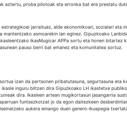
k aztertu, proba pilotoak eta erronka bat ere prestatu dute
 estrategikoei jarraituaz, alde ekonomikoari, sozialari eta 
eka mantentzeko asmoarekin lan eginez. Gipuzkoako Lanbid
rakasleentzako IkasMugicar APPa sortu eta honen bitartez 
itasunean pauso berri bat emanez eta komunitatea sortuz.
sortua izan da pertsonen pribatutasuna, segurtasuna eta 
 ikasle inguru biltzen dira Gipuzkoako LH ikastetxe publiko
kumeak dira. Ikasleen artean mugikortasun jasangarria sust
sparruan funtsezkotzat jo da egon daitezkeen desberdinta
diseinatzeko aukera emango duen genero-ikuspegia txertat