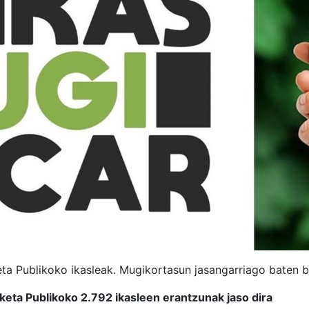
a Publikoko ikasleak. Mugikortasun jasangarriago baten b
eta Publikoko 2.792 ikasleen erantzunak jaso dira