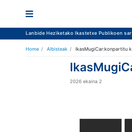
Lanbide Heziketako Ikastetxe Publikoen sa
Home
Albisteak
IkasMugiCar:konpartitu 
IkasMugiCa
2026
ekaina
2