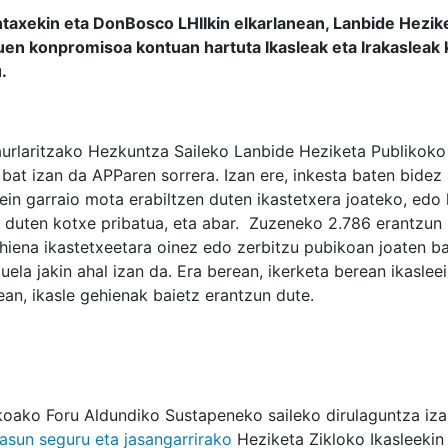
taxekin eta DonBosco LHIIkin elkarlanean, Lanbide Hezik
en konpromisoa kontuan hartuta Ikasleak eta Irakasleak
.
urlaritzako Hezkuntza Saileko Lanbide Heziketa Publikoko
bat izan da APParen sorrera. Izan ere, inkesta baten bidez
zein garraio mota erabiltzen duten ikastetxera joateko, ed
n duten kotxe pribatua, eta abar. Zuzeneko 2.786 erantzun 
ehiena ikastetxeetara oinez edo zerbitzu pubikoan joaten b
uela jakin ahal izan da. Era berean, ikerketa berean ikasle
an, ikasle gehienak baietz erantzun dute.
koako Foru Aldundiko Sustapeneko saileko dirulaguntza iza
asun seguru eta jasangarrirako
Heziketa Zikloko Ikasleekin 