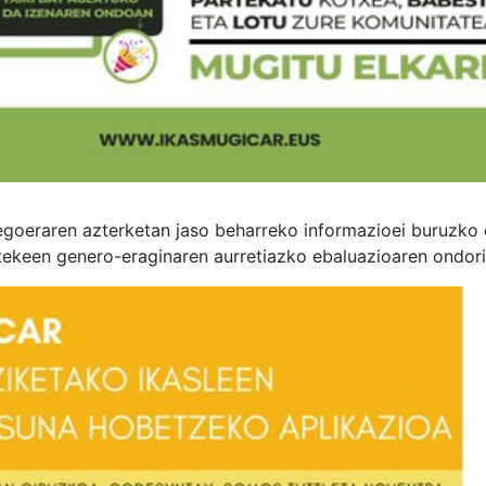
goeraren azterketan jaso beharreko informazioei buruzko 
tekeen genero-eraginaren aurretiazko ebaluazioaren ondori