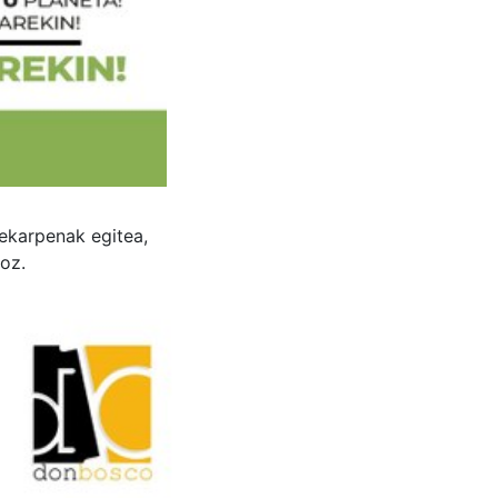
ekarpenak egitea,
oz.