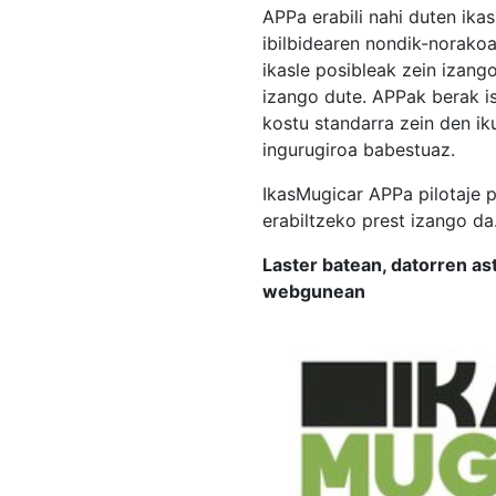
APPa erabili nahi duten ika
ibilbidearen nondik-norakoa
ikasle posibleak zein izang
izango dute. APPak berak i
kostu standarra zein den i
ingurugiroa babestuaz.
IkasMugicar APPa pilotaje 
erabiltzeko prest izango da
Laster batean, datorren 
webgunean