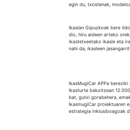
egin du, txostenak, modeloa
Ikaslan Gipuzkoak bere ildo
dio, hiru aldeen arteko or
ikastetxeetako ikasle eta i
nahi da, ikasleen jasangarr
IkasMugiCar APPa bereziki 
Ikasturte bakoitzean 12.000
bat, gutxi gorabehera, ema
IkasmugiCar proiektuaren e
estrategia inklusiboagoak 