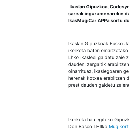
Ikaslan Gipuzkoa, Codesyn
sareak ingurumenarekin du
IkasMugiCar APPa sortu du
Ikaslan Gipuzkoak Eusko Ja
ikerketa baten emaitzetako 
Lhko ikasleei galdetu zaie 
dauden, zergaitik erabiltze
oinarrituaz, ikaslegoaren g
herenak kotxea erabiltzen d
prest dauden galdetu zaiene
Ikerketa hau egiteko Gipuz
Don Bosco LHIIko
Mugikort