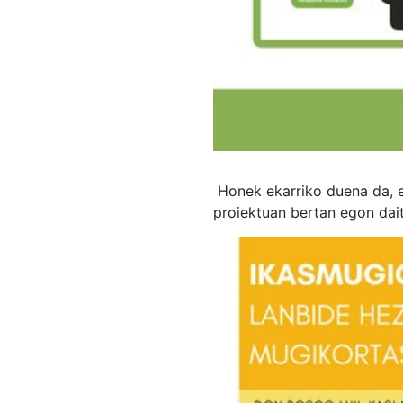
Honek ekarriko duena da, e
proiektuan bertan egon dai