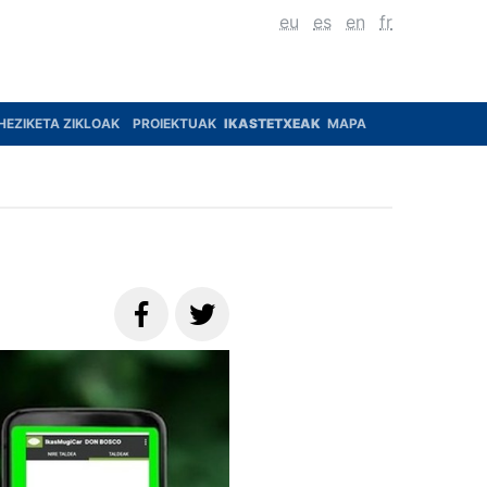
eu
es
en
fr
HEZIKETA ZIKLOAK
PROIEKTUAK
IKASTETXEAK
MAPA