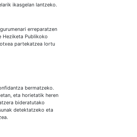
larik ikasgelan lantzeko.
ingurumenari erreparatzen
e Heziketa Publikoko
kotxea partekatzea lortu
konfidantza bermatzeko.
etan, eta horietatik heren
atzera bideratutako
sunak detektatzeko eta
zea.