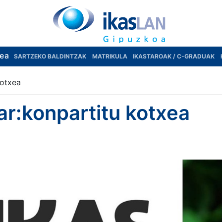
rea
SARTZEKO BALDINTZAK
MATRIKULA
IKASTAROAK / C-GRADUAK
kotxea
r:konpartitu kotxea