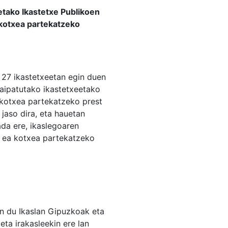
etako Ikastetxe Publikoen
 kotxea partekatzeko
 27 ikastetxeetan egin duen
 aipatutako ikastetxeetako
o kotxea partekatzeko prest
jaso dira, eta hauetan
ada ere, ikaslegoaren
ei ea kotxea partekatzeko
n du Ikaslan Gipuzkoak eta
eta irakasleekin ere lan