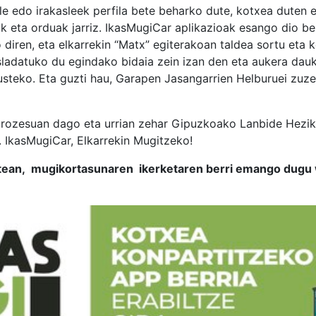
sle edo irakasleek perfila bete beharko dute, kotxea duten
k eta orduak jarriz. IkasMugiCar aplikazioak esango dio ber
o diren, eta elkarrekin “Matx” egiterakoan taldea sortu eta 
sladatuko du egindako bidaia zein izan den eta aukera dau
kusteko. Eta guzti hau, Garapen Jasangarrien Helburuei zu
prozesuan dago eta urrian zehar Gipuzkoako Lanbide Hezike
. IkasMugiCar, Elkarrekin Mugitzeko!
astean, mugikortasunaren ikerketaren berri emango dug