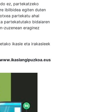
 edo ez, partekatzeko
e ibilbidea egiten duten
kotxea partekatu ahal
ka partekatutako bidaiaren
zen-zuzenean eraginez
tako ikasle eta irakasleek
u www.ikaslangipuzkoa.eus