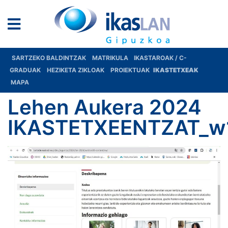
SARTZEKO BALDINTZAK
MATRIKULA
IKASTAROAK / C-
GRADUAK
HEZIKETA ZIKLOAK
PROIEKTUAK
IKASTETXEAK
MAPA
Lehen Aukera 2024
IKASTETXEENTZAT_w1