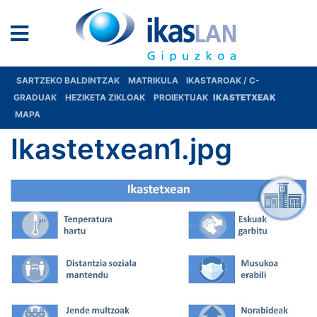
SARTZEKO BALDINTZAK
MATRIKULA
IKASTAROAK / C-
GRADUAK
HEZIKETA ZIKLOAK
PROIEKTUAK
IKASTETXEAK
MAPA
Ikastetxean1.jpg