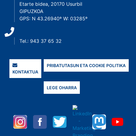
Etarte bidea, 20170 Usurbil
GIPUZKOA
GPS: N 43.26940º W: 03285º
Tel.: 943 37 65 32
PRIBATUTASUN ETA COOKIE POLITIKA
KONTAKTUA
LEGE OHARRA