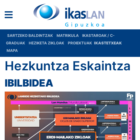
SARTZEKO BALDINTZAK
MATRIKULA
IKASTAROAK / C-
GRADUAK
HEZIKETA ZIKLOAK
PROIEKTUAK
IKASTETXEAK
MAPA
Hezkuntza Eskaintza
IBILBIDEA