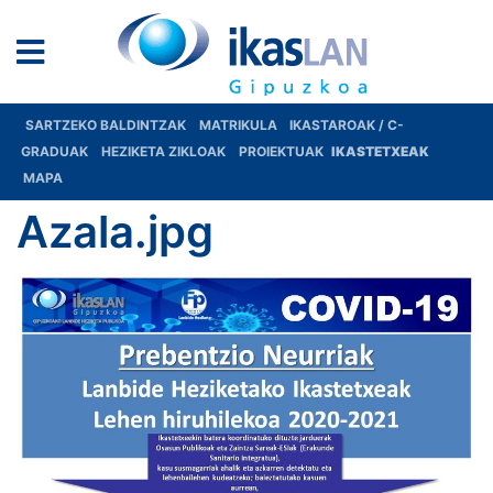
SARTZEKO BALDINTZAK
MATRIKULA
IKASTAROAK / C-
GRADUAK
HEZIKETA ZIKLOAK
PROIEKTUAK
IKASTETXEAK
MAPA
Azala.jpg