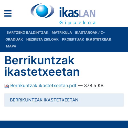
SARTZEKO BALDINTZAK
MATRIKULA
IKASTAROAK / C-
GRADUAK
HEZIKETA ZIKLOAK
PROIEKTUAK
IKASTETXEAK
MAPA
Berrikuntzak
ikastetxeetan
Berrikuntzak ikastetxeetan.pdf
— 378.5 KB
BERRIKUNTZAK IKASTETXEETAN