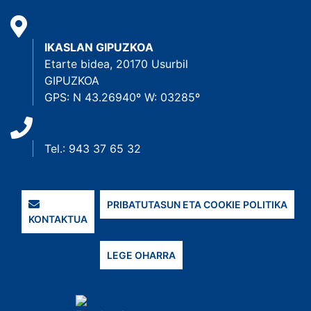
IKASLAN GIPUZKOA
Etarte bidea, 20170 Usurbil
GIPUZKOA
GPS: N 43.26940º W: 03285º
Tel.: 943 37 65 32
PRIBATUTASUN ETA COOKIE POLITIKA
KONTAKTUA
LEGE OHARRA