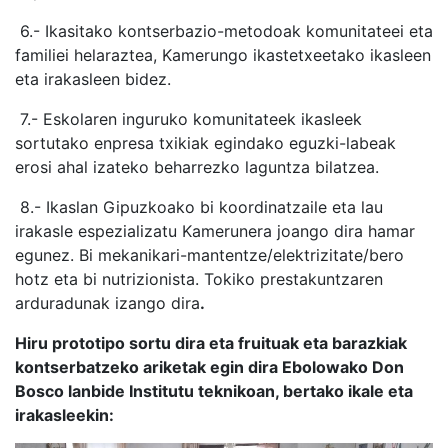
6.- Ikasitako kontserbazio-metodoak komunitateei eta
familiei helaraztea, Kamerungo ikastetxeetako ikasleen
eta irakasleen bidez.
7.- Eskolaren inguruko komunitateek ikasleek
sortutako enpresa txikiak egindako eguzki-labeak
erosi ahal izateko beharrezko laguntza bilatzea.
8.- Ikaslan Gipuzkoako bi koordinatzaile eta lau
irakasle espezializatu Kamerunera joango dira hamar
egunez. Bi mekanikari-mantentze/elektrizitate/bero
hotz eta bi nutrizionista. Tokiko prestakuntzaren
arduradunak izango dira
.
Hiru prototipo sortu dira eta fruituak eta barazkiak
kontserbatzeko ariketak egin dira Ebolowako Don
Bosco lanbide Institutu teknikoan, bertako ikale eta
irakasleekin: