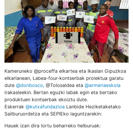
Kameruneko @proceffa elkartea eta Ikaslan Gipuzkoa
elkarlanean, Labea-four-kontserbak proiektua garatu
dute
@donbosco,
@Tolosaldea eta
@armeriaeskola
irakasleekin. Bertan eguzki labak egin eta bertako
produktuen kontserbak ekoiztu dute.
Eskerrak
@kutxafundazioa
Lanbide Heziketaketako
Sailburuordetza eta SEPIEko laguntzarekin:
Hauek izan dira lortu beharreko helburuak: