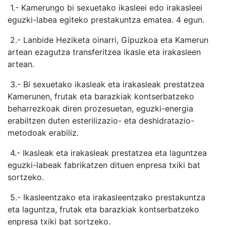
1.- Kamerungo bi sexuetako ikasleei edo irakasleei
eguzki-labea egiteko prestakuntza ematea. 4 egun.
2.- Lanbide Heziketa oinarri, Gipuzkoa eta Kamerun
artean ezagutza transferitzea ikasle eta irakasleen
artean.
3.- Bi sexuetako ikasleak eta irakasleak prestatzea
Kamerunen, frutak eta barazkiak kontserbatzeko
beharrezkoak diren prozesuetan, eguzki-energia
erabiltzen duten esterilizazio- eta deshidratazio-
metodoak erabiliz.
4.- Ikasleak eta irakasleak prestatzea eta laguntzea
eguzki-labeak fabrikatzen dituen enpresa txiki bat
sortzeko.
5.- Ikasleentzako eta irakasleentzako prestakuntza
eta laguntza, frutak eta barazkiak kontserbatzeko
enpresa txiki bat sortzeko.