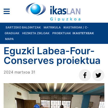
SARTZEKO BALDINTZAK
MATRIKULA
IKASTAROAK / C-
GRADUAK
HEZIKETA ZIKLOAK
PROIEKTUAK
IKASTETXEAK
MAPA
Eguzki Labea-Four-
Conserves proiektua
2024
martxoa
31