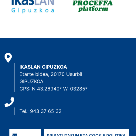
IKASLAN GIPUZKOA
Etarte bidea, 20170 Usurbil
GIPUZKOA
GPS: N 43.26940º W: 03285º
Tel.: 943 37 65 32
PRIBATUTASUN ETA COOKIE POLITIKA