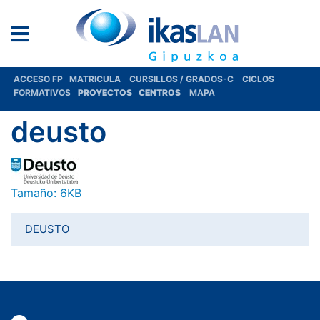
ACCESO FP
MATRICULA
CURSILLOS / GRADOS-C
CICLOS
FORMATIVOS
PROYECTOS
CENTROS
MAPA
deusto
Haga clic aquí para ver la imagen a tamaño completo…
Tamaño: 6KB
DEUSTO