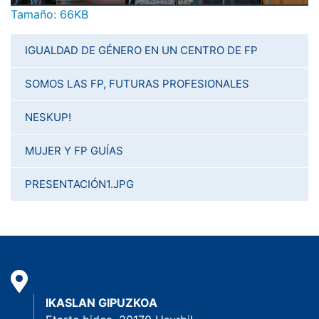
Haga clic aquí para ver la imagen a tamaño completo…
Tamaño: 66KB
IGUALDAD DE GÉNERO EN UN CENTRO DE FP
SOMOS LAS FP, FUTURAS PROFESIONALES
NESKUP!
MUJER Y FP GUÍAS
PRESENTACIÓN1.JPG
IKASLAN GIPUZKOA