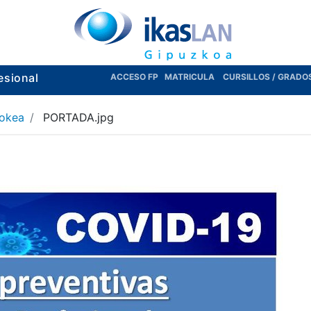
esional
ACCESO FP
MATRICULA
CURSILLOS / GRADO
lokea
PORTADA.jpg