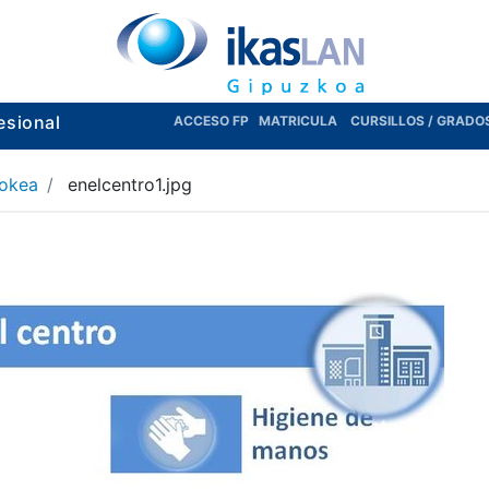
esional
ACCESO FP
MATRICULA
CURSILLOS / GRADO
lokea
enelcentro1.jpg