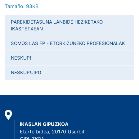
Haga clic aquí para ver la imagen a tamaño completo…
Tamaño: 93KB
PAREKIDETASUNA LANBIDE HEZIKETAKO
IKASTETXEAN
SOMOS LAS FP - ETORKIZUNEKO PROFESIONALAK
NESKUP!
NESKUP!.JPG
IKASLAN GIPUZKOA
Etarte bidea, 20170 Usurbil