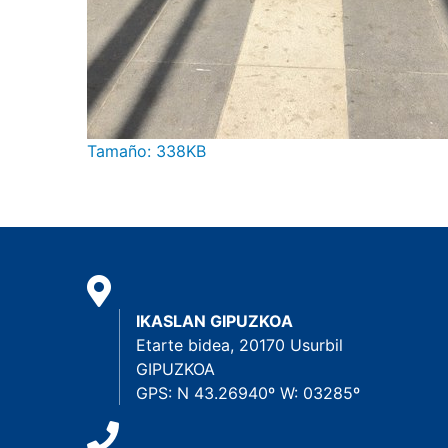
Haga clic aquí para ver la imagen a tamaño c
Tamaño: 338KB
IKASLAN GIPUZKOA
Etarte bidea, 20170 Usurbil
GIPUZKOA
GPS: N 43.26940º W: 03285º