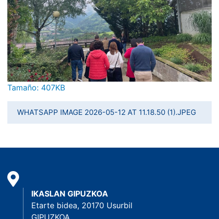
Haga clic aquí para ver la imagen a tamaño completo…
Tamaño: 407KB
WHATSAPP IMAGE 2026-05-12 AT 11.18.50 (1).JPEG
IKASLAN GIPUZKOA
Etarte bidea, 20170 Usurbil
GIPUZKOA