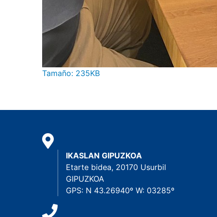
Haga clic aquí para ver la imagen a tamaño c
Tamaño: 235KB
IKASLAN GIPUZKOA
Etarte bidea, 20170 Usurbil
GIPUZKOA
GPS: N 43.26940º W: 03285º