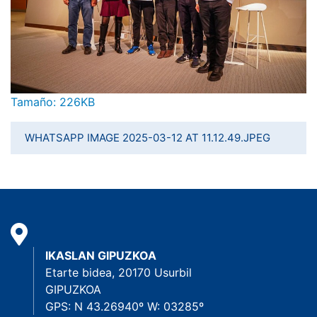
Haga clic aquí para ver la imagen a tamaño completo…
Tamaño: 226KB
WHATSAPP IMAGE 2025-03-12 AT 11.12.49.JPEG
IKASLAN GIPUZKOA
Etarte bidea, 20170 Usurbil
GIPUZKOA
GPS: N 43.26940º W: 03285º