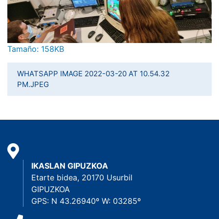
Haga clic aquí para ver la imagen a tamaño completo…
Tamaño: 158KB
WHATSAPP IMAGE 2022-03-20 AT 10.54.32
PM.JPEG
IKASLAN GIPUZKOA
Etarte bidea, 20170 Usurbil
GIPUZKOA
GPS: N 43.26940º W: 03285º