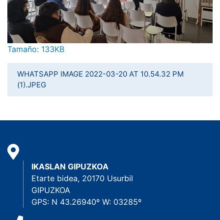
Haga clic aquí para ver la imagen a tamaño completo…
Tamaño: 133KB
WHATSAPP IMAGE 2022-03-20 AT 10.54.32 PM
(1).JPEG
IKASLAN GIPUZKOA
Etarte bidea, 20170 Usurbil
GIPUZKOA
GPS: N 43.26940º W: 03285º