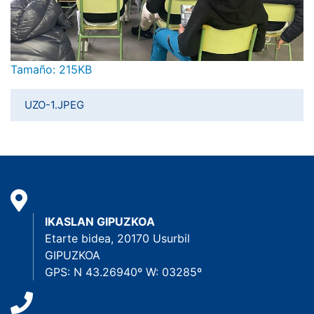
Haga clic aquí para ver la imagen a tamaño completo…
Tamaño: 215KB
UZO-1.JPEG
IKASLAN GIPUZKOA
Etarte bidea, 20170 Usurbil
GIPUZKOA
GPS: N 43.26940º W: 03285º