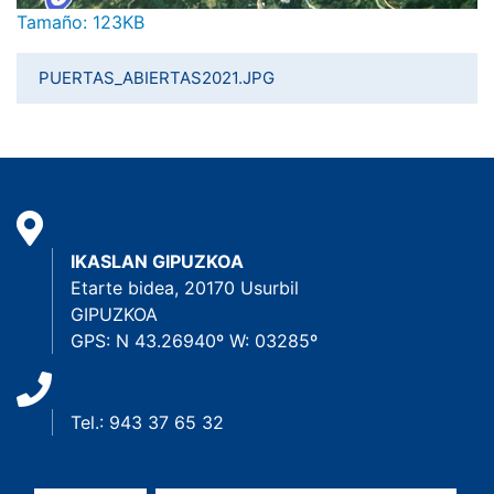
Haga clic aquí para ver la imagen a tamaño completo…
Tamaño: 123KB
PUERTAS_ABIERTAS2021.JPG
IKASLAN GIPUZKOA
Etarte bidea, 20170 Usurbil
GIPUZKOA
GPS: N 43.26940º W: 03285º
Tel.: 943 37 65 32