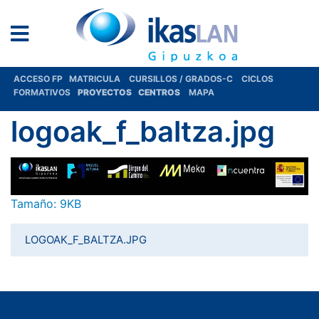
ACCESO FP
MATRICULA
CURSILLOS / GRADOS-C
CICLOS
FORMATIVOS
PROYECTOS
CENTROS
MAPA
logoak_f_baltza.jpg
Haga clic aquí para ver la imagen a tamaño completo…
Tamaño: 9KB
LOGOAK_F_BALTZA.JPG