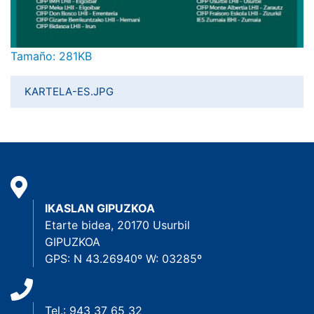
Haga clic aquí para ver la imagen a tamaño completo…
Tamaño: 281KB
KARTELA-ES.JPG
IKASLAN GIPUZKOA
Etarte bidea, 20170 Usurbil
GIPUZKOA
GPS: N 43.26940º W: 03285º
Tel.: 943 37 65 32