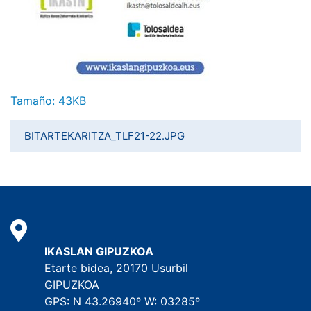
Haga clic aquí para ver la imagen a tamaño completo…
Tamaño: 43KB
BITARTEKARITZA_TLF21-22.JPG
IKASLAN GIPUZKOA
Etarte bidea, 20170 Usurbil
GIPUZKOA
GPS: N 43.26940º W: 03285º