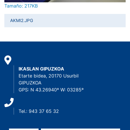
Haga clic aquí para ver la imagen a tamaño completo…
Tamaño: 217KB
AKMI2.JPG
IKASLAN GIPUZKOA
Etarte bidea, 20170 Usurbil
GIPUZKOA
GPS: N 43.26940º W: 03285º
Tel.: 943 37 65 32