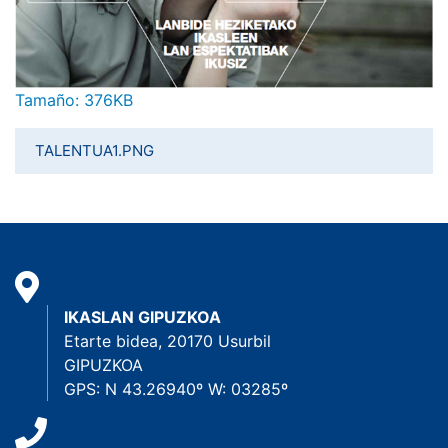
Haga clic aquí para ver la imagen a tamaño completo…
Tamaño: 376KB
TALENTUA1.PNG
IKASLAN GIPUZKOA
Etarte bidea, 20170 Usurbil
GIPUZKOA
GPS: N 43.26940º W: 03285º