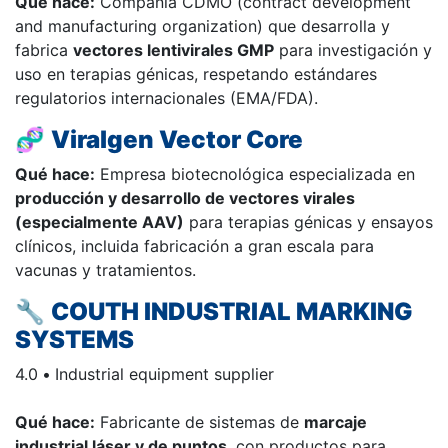
Qué hace:
Compañía CDMO (contract development
and manufacturing organization) que desarrolla y
fabrica
vectores lentivirales GMP
para investigación y
uso en terapias génicas, respetando estándares
regulatorios internacionales (EMA/FDA).
🧬
Viralgen Vector Core
Qué hace:
Empresa biotecnológica especializada en
producción y desarrollo de vectores virales
(especialmente AAV)
para terapias génicas y ensayos
clínicos, incluida fabricación a gran escala para
vacunas y tratamientos.
🔧
COUTH INDUSTRIAL MARKING
SYSTEMS
4.0
•
Industrial equipment supplier
Qué hace:
Fabricante de sistemas de
marcaje
industrial láser y de puntos
, con productos para