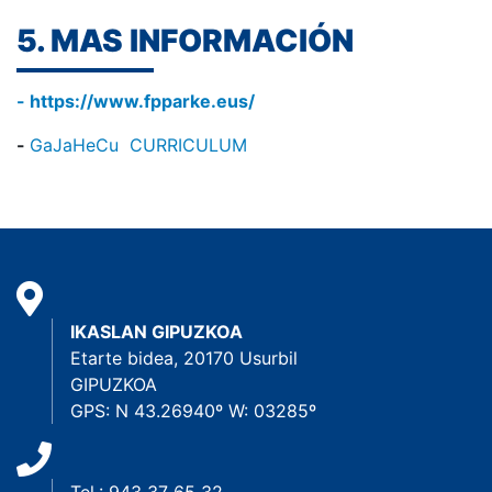
5. MAS INFORMACIÓN
- https://www.fpparke.eus/
-
GaJaHeCu CURRICULUM
IKASLAN GIPUZKOA
Etarte bidea, 20170 Usurbil
GIPUZKOA
GPS: N 43.26940º W: 03285º