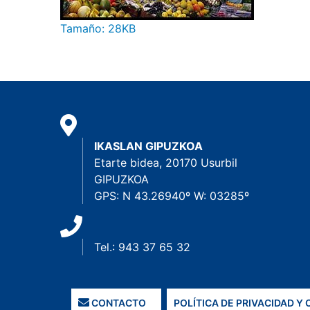
Haga clic aquí para ver la imagen a tamaño c
Tamaño: 28KB
IKASLAN GIPUZKOA
Etarte bidea, 20170 Usurbil
GIPUZKOA
GPS: N 43.26940º W: 03285º
Tel.: 943 37 65 32
CONTACTO
POLÍTICA DE PRIVACIDAD Y