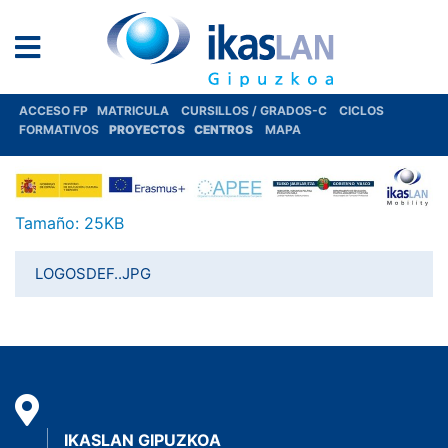
ACCESO FP
MATRICULA
CURSILLOS / GRADOS-C
CICLOS
FORMATIVOS
PROYECTOS
CENTROS
MAPA
Haga clic aquí para ver la imagen a tamaño completo…
Tamaño: 25KB
LOGOSDEF..JPG
IKASLAN GIPUZKOA