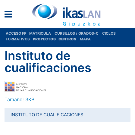
ACCESO FP
MATRICULA
CURSILLOS / GRADOS-C
CICLOS
FORMATIVOS
PROYECTOS
CENTROS
MAPA
Instituto de
cualificaciones
Haga clic aquí para ver la imagen a tamaño completo…
Tamaño: 3KB
INSTITUTO DE CUALIFICACIONES