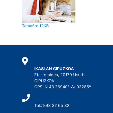
Haga clic aquí para ver la imagen a tamaño c
Tamaño: 12KB
IKASLAN GIPUZKOA
Etarte bidea, 20170 Usurbil
GIPUZKOA
GPS: N 43.26940º W: 03285º
Tel.: 943 37 65 32