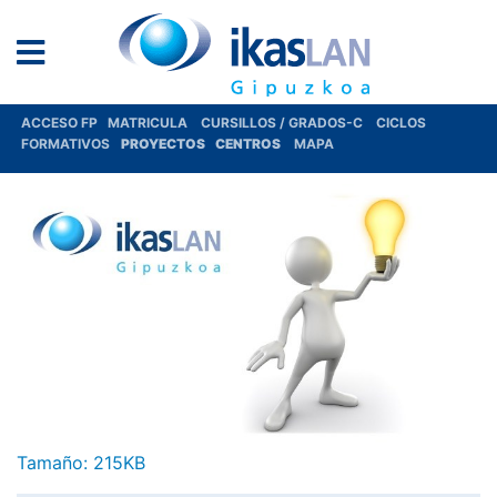
ACCESO FP
MATRICULA
CURSILLOS / GRADOS-C
CICLOS
FORMATIVOS
PROYECTOS
CENTROS
MAPA
Haga clic aquí para ver la imagen a tamaño completo…
Tamaño: 215KB