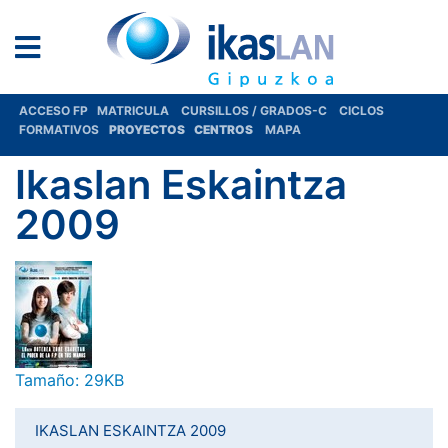
ACCESO FP
MATRICULA
CURSILLOS / GRADOS-C
CICLOS
FORMATIVOS
PROYECTOS
CENTROS
MAPA
Ikaslan Eskaintza
2009
Haga clic aquí para ver la imagen a tamaño completo…
Tamaño: 29KB
IKASLAN ESKAINTZA 2009