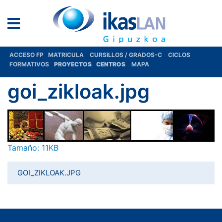
ACCESO FP
MATRICULA
CURSILLOS / GRADOS-C
CICLOS
FORMATIVOS
PROYECTOS
CENTROS
MAPA
goi_zikloak.jpg
Haga clic aquí para ver la imagen a tamaño completo…
Tamaño: 11KB
GOI_ZIKLOAK.JPG