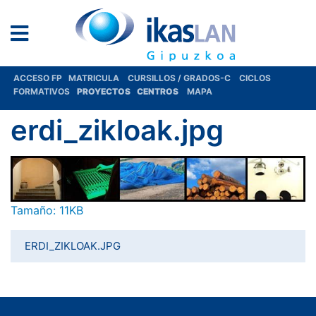
ACCESO FP
MATRICULA
CURSILLOS / GRADOS-C
CICLOS
FORMATIVOS
PROYECTOS
CENTROS
MAPA
erdi_zikloak.jpg
Haga clic aquí para ver la imagen a tamaño completo…
Tamaño: 11KB
ERDI_ZIKLOAK.JPG