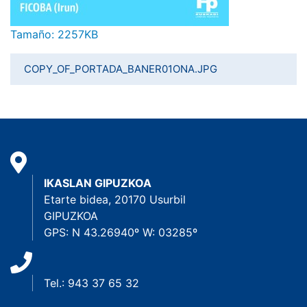
Haga clic aquí para ver la imagen a tamaño completo…
Tamaño: 2257KB
COPY_OF_PORTADA_BANER01ONA.JPG
IKASLAN GIPUZKOA
Etarte bidea, 20170 Usurbil
GIPUZKOA
GPS: N 43.26940º W: 03285º
Tel.: 943 37 65 32